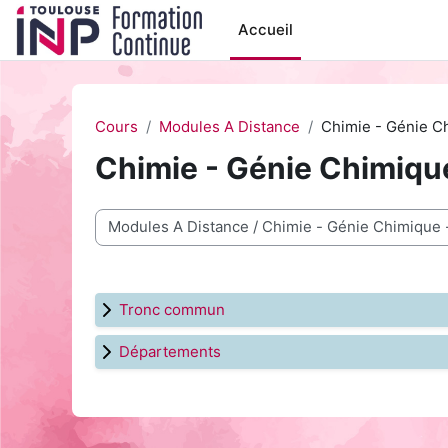
Passer au contenu principal
Accueil
Cours
Modules A Distance
Chimie - Génie C
Chimie - Génie Chimiqu
Catégories de cours
Tronc commun
Départements