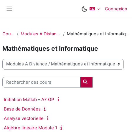
Passer au contenu principal
Connexion
Panneau latéral
Cours
Modules A Distance
Mathématiques et Informatique
Mathématiques et Informatique
Catégories de cours
Rechercher des cours
Rechercher des cours
Initiation Matlab - A7 GP
Base de Données
Analyse vectorielle
Algèbre linéaire Module 1